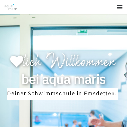
lich Willkommen
bei aqua maris
D
e
i
n
e
r
S
c
h
w
i
m
m
s
c
h
u
l
e
i
n
E
m
s
d
e
t
t
e
n
.