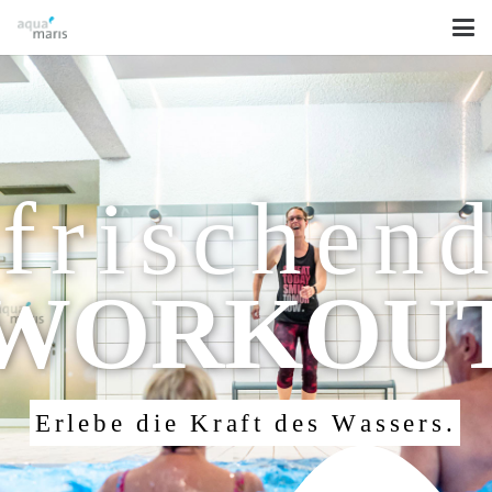
frischen
WORKOU
E
r
l
e
b
e
d
i
e
K
r
a
f
t
d
e
s
W
a
s
s
e
r
s
.