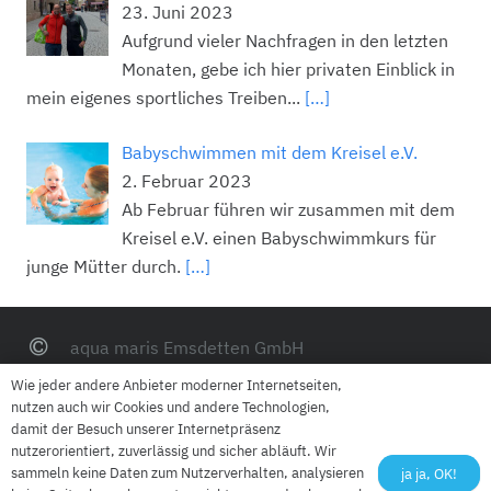
23. Juni 2023
Aufgrund vieler Nachfragen in den letzten
Monaten, gebe ich hier privaten Einblick in
mein eigenes sportliches Treiben...
[…]
Babyschwimmen mit dem Kreisel e.V.
2. Februar 2023
Ab Februar führen wir zusammen mit dem
Kreisel e.V. einen Babyschwimmkurs für
junge Mütter durch.
[…]
aqua maris Emsdetten GmbH
Mühlenstraße 40, 48282 Emsdetten
Wie jeder andere Anbieter moderner Internetseiten,
nutzen auch wir Cookies und andere Technologien,
0 25 72 – 800 39 96
damit der Besuch unserer Internetpräsenz
nutzerorientiert, zuverlässig und sicher abläuft. Wir
info@schwimmschule-emsdetten.de
sammeln keine Daten zum Nutzerverhalten, analysieren
ja ja, OK!